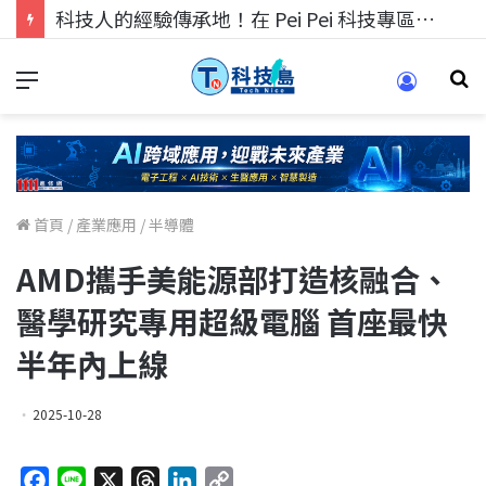
科技人的經驗傳承地！在 Pei Pei 科技專區，與學弟妹交流最硬核的技術
首頁
/
產業應用
/
半導體
AMD攜手美能源部打造核融合、
醫學研究專用超級電腦 首座最快
半年內上線
2025-10-28
F
L
X
T
L
C