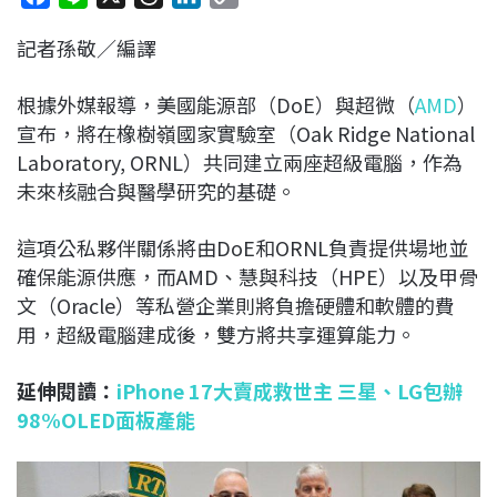
a
i
h
i
o
記者孫敬／編譯
c
n
r
n
p
e
e
e
k
y
根據外媒報導，美國能源部（DoE）與超微（
AMD
）
b
a
e
L
宣布，將在橡樹嶺國家實驗室（Oak Ridge National
o
d
d
i
Laboratory, ORNL）共同建立兩座超級電腦，作為
o
s
I
n
未來核融合與醫學研究的基礎。
k
n
k
這項公私夥伴關係將由DoE和ORNL負責提供場地並
確保能源供應，而AMD、慧與科技（HPE）以及甲骨
文（Oracle）等私營企業則將負擔硬體和軟體的費
用，超級電腦建成後，雙方將共享運算能力。
延伸閱讀：
iPhone 17大賣成救世主 三星、LG包辦
98%OLED面板產能