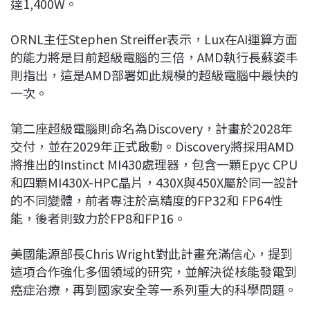
達1,400W。
ORNL主任Stephen Streiffer表示，Lux在AI運算方面
的能力將是目前超級電腦的三倍，AMD執行長蘇姿丰
則指出，這是AMD部署如此規模的超級電腦中最快的
一次。
第二座超級電腦則命名為Discovery，計畫於2028年
交付，並在2029年正式啟動。Discovery將採用AMD
將推出的Instinct MI430處理器，包含一顆Epyc CPU
和四顆MI430X-HPC晶片，430X與450X屬於同一設計
的不同變體，前者專注於高精度的FP32和 FP64性
能，後者則致力於FP8和FP16。
美國能源部長Chris Wright對此計畫充滿信心，提到
這項合作強化多個領域的研究，並解決從核能發電到
癌症治療，再到國家安全等一系列重大的科學問題。