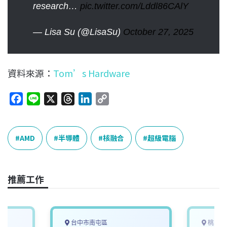
research…
pic.twitter.com/Lddl86CAlY
— Lisa Su (@LisaSu)
October 27, 2025
資料來源：
Tom’s Hardware
F
L
X
T
L
C
a
i
h
i
o
c
n
r
n
p
e
e
e
k
y
AMD
半導體
核融合
超級電腦
b
a
e
L
o
d
d
i
o
s
I
n
推薦工作
k
n
k
台中市南屯區
桃園市