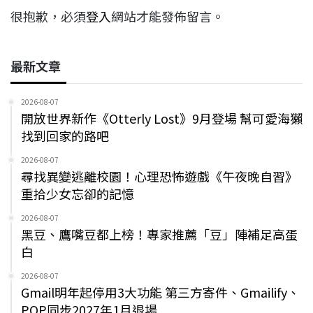
很抱歉，必須
登入
網站才能發佈留言。
最新文章
2026-08-07
開放世界新作《Otterly Lost》9月登場 幫可愛海獺
找到回家的路吧
2026-08-07
尋找異變逃離校園！心理恐怖遊戲《午夜晚自習》
重拾少女忘卻的記憶
2026-08-07
黑豆、鷹嘴豆都上榜！專家推薦「豆」陣補足高蛋
白
2026-08-07
Gmail明年起停用3大功能 第三方寄件、Gmailify、
POP同步2027年1月退場