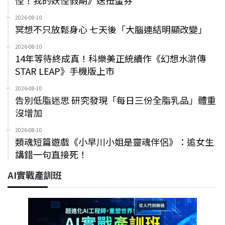
2026-08-10
冥想不只放鬆身心 七天後「大腦連結明顯改變」
2026-08-10
14年等待終成真！科樂美正統續作《幻想水滸傳
STAR LEAP》手機版上市
2026-08-10
告別低脂迷思 研究發現「每日三份全脂乳品」體重
沒增加
2026-08-10
類魂短篇遊戲《小早川小姐是靈魂伴侶》：追女生
講錯一句直接死！
AI實戰產訓班