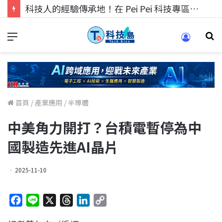
科技人的經驗傳承地！在 Pei Pei 科技專區，與學弟妹交流最硬核的技術
首頁
/
產業應用
/
半導體
中美角力開打？台積電暫停為中
國製造先進AI晶片
2025-11-10
F
L
X
T
L
C
a
i
h
i
o