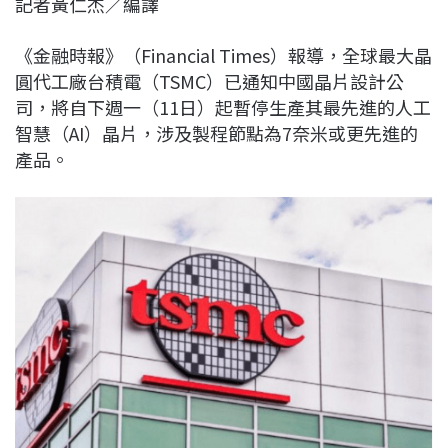
記者黃仁杰／編譯
c
n
r
n
p
e
e
e
k
y
《金融時報》（Financial Times）報導，全球最大晶
b
a
e
L
圓代工廠台積電（TSMC）已通知中國晶片設計公
o
d
d
i
司，將自下週一（11日）起暫停生產其最先進的人工
o
s
I
n
智慧（AI）晶片，涉及製程節點為7奈米或更先進的
k
n
k
產品。