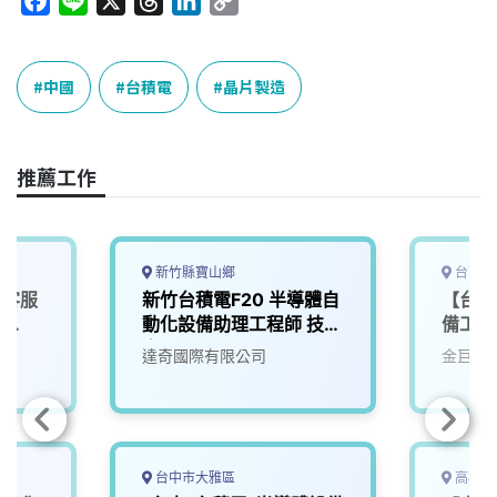
F
L
X
T
L
C
a
i
h
i
o
c
n
r
n
p
e
e
e
k
y
中國
台積電
晶片製造
b
a
e
L
o
d
d
i
o
s
I
n
推薦工作
k
n
k
新竹縣寶山鄉
台南市
備客服
新竹台積電F20 半導體自
【台南
e
動化設備助理工程師 技術
備工程
廠區：
人員
達奇國際有限公司
金巨弘
台中市大雅區
高雄市