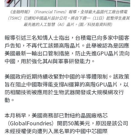
《金融時報》（Financial Times）報導，全球最大晶圓代工廠台積電
（TSMC）已通知中國晶片設計公司，將自下週一（11日）起暫停生產其
最先進的人工智慧（AI）晶片。(圖／科技島資料照)
報導引述三名知情人士指出，台積電已向多家中國客
戶告知，不再代工該類高階晶片。此舉被認為是因應
美國最新一輪出口管制措施，防止先進GPU晶片流向
中國，用於強化其AI與軍事研發能力。
美國政府近期持續收緊對中國的半導體限制。該政策
旨在阻止中國取得能支撐AI運算的高階GPU晶片，以
防相關技術被應用於生物武器開發或大規模網攻行
動。
本月稍早，美國商務部已對紐約晶圓廠格芯
（GlobalFoundries）開罰50萬美元，原因是該公司
未經授權便向遭列入黑名單的中國中芯國際