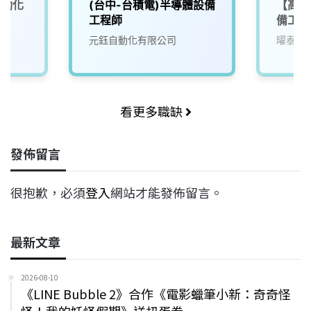
自動化
(台中-台積電)半導體設備
【高雄
工程師
備工程
元鈺自動化有限公司
曜泰科
看更多職缺
發佈留言
很抱歉，必須
登入
網站才能發佈留言。
最新文章
2026-08-10
《LINE Bubble 2》合作《電影蠟筆小新：奇奇怪
怪！我的妖怪假期》送扭蛋券