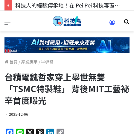
科技人找工作，就到TECH+ 科技專區!
首頁
/
產業應用
/
半導體
台積電魏哲家穿上舉世無雙
「TSMC特製鞋」 背後MIT工藝祕
辛首度曝光
2025-12-06
F
L
X
T
L
C