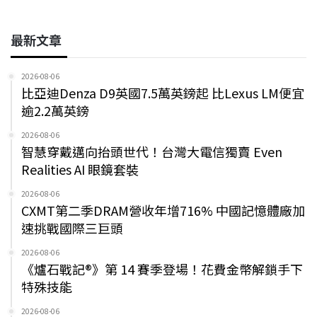
最新文章
2026-08-06
比亞迪Denza D9英國7.5萬英鎊起 比Lexus LM便宜
逾2.2萬英鎊
2026-08-06
智慧穿戴邁向抬頭世代！台灣大電信獨賣 Even
Realities AI 眼鏡套裝
2026-08-06
CXMT第二季DRAM營收年增716% 中國記憶體廠加
速挑戰國際三巨頭
2026-08-06
《爐石戰記®》第 14 賽季登場！花費金幣解鎖手下
特殊技能
2026-08-06