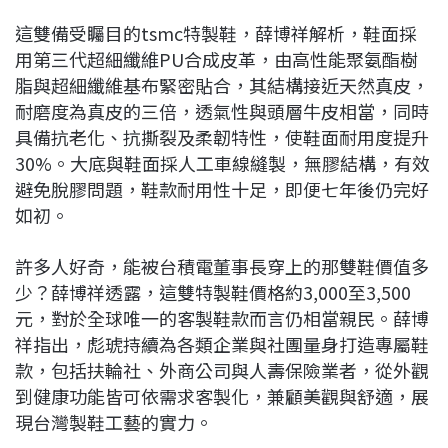
這雙備受矚目的tsmc特製鞋，薛博祥解析，鞋面採
用第三代超細纖維PU合成皮革，由高性能聚氨酯樹
脂與超細纖維基布緊密貼合，其結構接近天然真皮，
耐磨度為真皮的三倍，透氣性與頭層牛皮相當，同時
具備抗老化、抗撕裂及柔韌特性，使鞋面耐用度提升
30%。大底與鞋面採人工車線縫製，無膠結構，有效
避免脫膠問題，鞋款耐用性十足，即便七年後仍完好
如初。
許多人好奇，能被台積電董事長穿上的那雙鞋價值多
少？薛博祥透露，這雙特製鞋價格約3,000至3,500
元，對於全球唯一的客製鞋款而言仍相當親民。薛博
祥指出，彪琥持續為各類企業與社團量身打造專屬鞋
款，包括扶輪社、外商公司與人壽保險業者，從外觀
到健康功能皆可依需求客製化，兼顧美觀與舒適，展
現台灣製鞋工藝的實力。