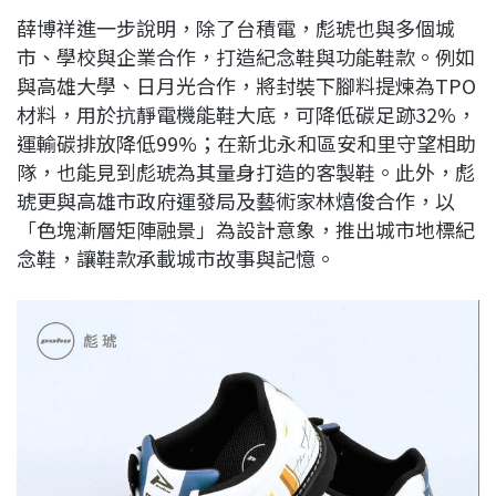
薛博祥進一步說明，除了台積電，彪琥也與多個城
市、學校與企業合作，打造紀念鞋與功能鞋款。例如
與高雄大學、日月光合作，將封裝下腳料提煉為TPO
材料，用於抗靜電機能鞋大底，可降低碳足跡32%，
運輸碳排放降低99%；在新北永和區安和里守望相助
隊，也能見到彪琥為其量身打造的客製鞋。此外，彪
琥更與高雄市政府運發局及藝術家林熺俊合作，以
「色塊漸層矩陣融景」為設計意象，推出城市地標紀
念鞋，讓鞋款承載城市故事與記憶。