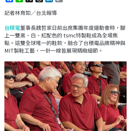
a
i
h
i
o
記者林育如／台北報導
c
n
r
n
p
e
e
e
k
y
台積電
董事長魏哲家日前出席集團年度運動會時，腳
b
a
e
L
上一雙黑、白、紅配色的 tsmc特製鞋成為全場焦
o
d
d
i
點。這雙全球唯一的鞋款，融合了台積電品牌精神與
o
s
I
n
MIT製鞋工藝，一針一線皆展現精緻細節。
k
n
k