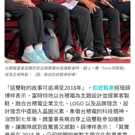
台積電董事長魏哲家出席集團年度運動會時，腳上一雙「tsmc特製鞋」
成為全場焦點。（圖／取自彪琥鞋業粉專）
「這雙鞋的故事可追溯至2018年」，
彪琥鞋業
經理薛
博祥表示，當時特地以台積電為主題設計並提案客製
鞋，融合台積電企業文化、LOGO 以及品牌理念，設
計理念中還融入晶圓元素，象徵台積電的科技精神。
沒想到七年後，魏董事長親自穿上這雙鞋參加運動
會，讓團隊感到既驚喜又感動。薛博祥表示：「其實
最早在 2015 年，公司就開始推動主題文化創意產業