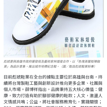
彪琥更與高雄市政府運發局及藝術家林熺俊合作，以「色塊漸層矩陣融
景」為設計意象，推出城市地標紀念鞋。（圖／取自彪琥鞋業粉專）
目前彪琥鞋業在全台的據點主要位於高雄與台南，持
續將台灣製鞋工藝與創新設計推向更多企業、社團與
個人市場。薛博祥指出，品牌秉持五大核心價值：健
康，致力打造有助於腳部健康的鞋款；人文，激盪人
文情感共鳴；公益，將社會服務教育化，實踐關懷；