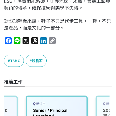
ESG，落實節能減碳，守護地球；永續，兼顧工藝與
藝術的傳承，確保技術與美學不失傳。
對彪琥鞋業來說，鞋子不只是代步工具，「鞋，不只
是產品，而是文化的一部分。
F
L
X
T
L
C
a
i
h
i
o
c
n
r
n
p
e
e
e
k
y
TSMC
魏哲家
b
a
e
L
o
d
d
i
o
s
I
n
推薦工作
k
n
k
新竹市
新竹縣
S &
Senior / Principal
202
Learning &
畫 202