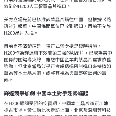
效能的H200人工智慧晶片進口。
美方立場先前已核准該款晶片銷往中國。但根據《路
透社》報導，中國海關單位已收到通知，目前不允許
H200晶片入境。
目前尚不清楚這是一項正式禁令還是臨時措施。
H200作為輝達旗下效能第二強的AI晶片，已成為美中
關係的關鍵導火線。雖然中國企業對該晶片需求依舊
強勁，但北京當局似乎正考慮透過限制進口來扶植如
華為等本土晶片廠，或將其視為與華盛頓談判的籌
碼。
輝達競爭加劇 中國本土對手趁勢崛起
在H200通關受阻的空窗期，中國本土晶片商正加速
搶占市場。黃仁勳此次走訪上海、北京及深圳等科技