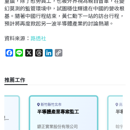
重鎮，除了慰勞員工，也被外界視為親自督軍，在變
幻莫測的監管環境中，試圖穩住輝達在中國的營收根
基。隨著中國行程結束，黃仁勳下一站的訪台行程，
預計將再度掀起另一波半導體產業的討論熱潮。
資料來源：
路透社
F
L
X
T
L
C
a
i
h
i
o
c
n
r
n
p
e
e
e
k
y
推薦工作
b
a
e
L
o
d
d
i
o
s
I
n
k
n
k
新竹縣竹北市
高雄市
-
半導體產業專案監工
半導體
製程工
院
鏮正實業股份有限公司
翰宇電