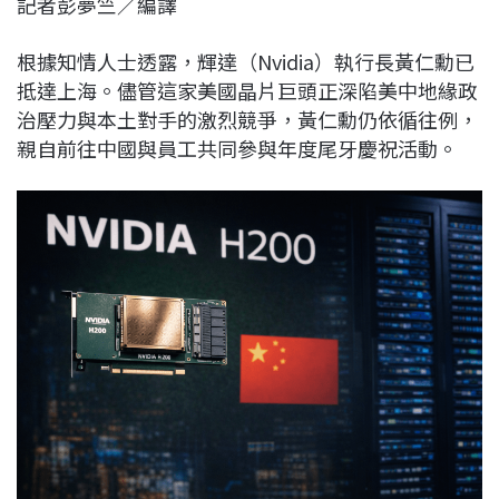
記者彭夢竺／編譯
c
n
r
n
p
e
e
e
k
y
根據知情人士透露，輝達（Nvidia）執行長黃仁勳已
b
a
e
L
抵達上海。儘管這家美國晶片巨頭正深陷美中地緣政
o
d
d
i
治壓力與本土對手的激烈競爭，黃仁勳仍依循往例，
o
s
I
n
親自前往中國與員工共同參與年度尾牙慶祝活動。
k
n
k