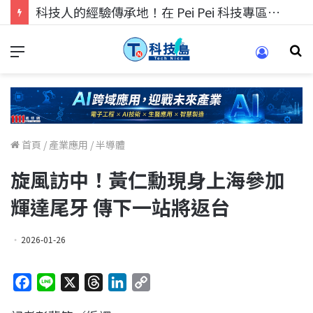
科技人的經驗傳承地！在 Pei Pei 科技專區，與學弟妹交流最硬核的技術
首頁
/
產業應用
/
半導體
旋風訪中！黃仁勳現身上海參加
輝達尾牙 傳下一站將返台
2026-01-26
F
L
X
T
L
C
a
i
h
i
o