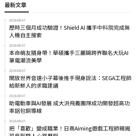
最新文章
2026-08-07
歷時三個月成功驗證！Shield AI 攜手中科院完成無
人機自主搜索
2026-08-07
本命萌友隨身帶！華碩攜手三麗鷗跨界聯名大玩AI
筆電潮流美學
2026-08-07
開放世界音速小子幕後推手現身說法：SEGA工程師
給新鮮人的求職建議
2026-08-07
助電動車與AI發展 成大洪飛義團隊成功開發超高功
率鋁包銅導線
2026-08-07
把「喜歡」變成職業！日商Aiming遊戲工程師親揭
菜鳥到職人心路歷程