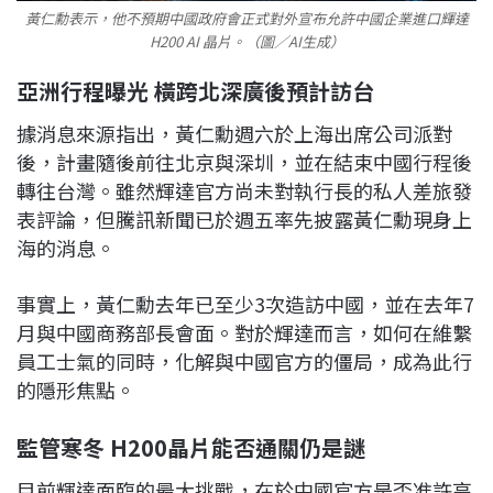
黃仁勳表示，他不預期中國政府會正式對外宣布允許中國企業進口輝達
H200 AI 晶片。（圖／AI生成）
亞洲行程曝光 橫跨北深廣後預計訪台
據消息來源指出，黃仁勳週六於上海出席公司派對
後，計畫隨後前往北京與深圳，並在結束中國行程後
轉往台灣。雖然輝達官方尚未對執行長的私人差旅發
表評論，但騰訊新聞已於週五率先披露黃仁勳現身上
海的消息。
事實上，黃仁勳去年已至少3次造訪中國，並在去年7
月與中國商務部長會面。對於輝達而言，如何在維繫
員工士氣的同時，化解與中國官方的僵局，成為此行
的隱形焦點。
監管寒冬 H200晶片能否通關仍是謎
目前輝達面臨的最大挑戰，在於中國官方是否准許高