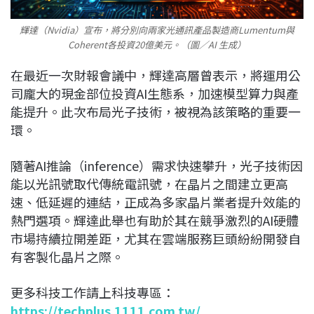
輝達（Nvidia）宣布，將分別向兩家光通訊產品製造商Lumentum與
Coherent各投資20億美元。（圖／AI 生成）
在最近一次財報會議中，輝達高層曾表示，將運用公
司龐大的現金部位投資AI生態系，加速模型算力與產
能提升。此次布局光子技術，被視為該策略的重要一
環。
隨著AI推論（inference）需求快速攀升，光子技術因
能以光訊號取代傳統電訊號，在晶片之間建立更高
速、低延遲的連結，正成為多家晶片業者提升效能的
熱門選項。輝達此舉也有助於其在競爭激烈的AI硬體
市場持續拉開差距，尤其在雲端服務巨頭紛紛開發自
有客製化晶片之際。
更多科技工作請上科技專區：
https://techplus.1111.com.tw/