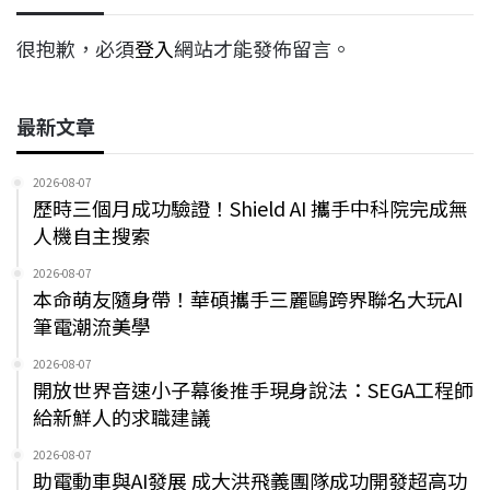
很抱歉，必須
登入
網站才能發佈留言。
最新文章
2026-08-07
歷時三個月成功驗證！Shield AI 攜手中科院完成無
人機自主搜索
2026-08-07
本命萌友隨身帶！華碩攜手三麗鷗跨界聯名大玩AI
筆電潮流美學
2026-08-07
開放世界音速小子幕後推手現身說法：SEGA工程師
給新鮮人的求職建議
2026-08-07
助電動車與AI發展 成大洪飛義團隊成功開發超高功