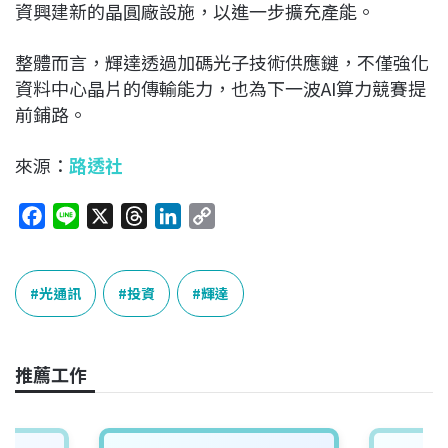
資興建新的晶圓廠設施，以進一步擴充產能。
整體而言，輝達透過加碼光子技術供應鏈，不僅強化
資料中心晶片的傳輸能力，也為下一波AI算力競賽提
前鋪路。
來源：
路透社
F
L
X
T
L
C
a
i
h
i
o
c
n
r
n
p
e
e
e
k
y
光通訊
投資
輝達
b
a
e
L
o
d
d
i
o
s
I
n
推薦工作
k
n
k