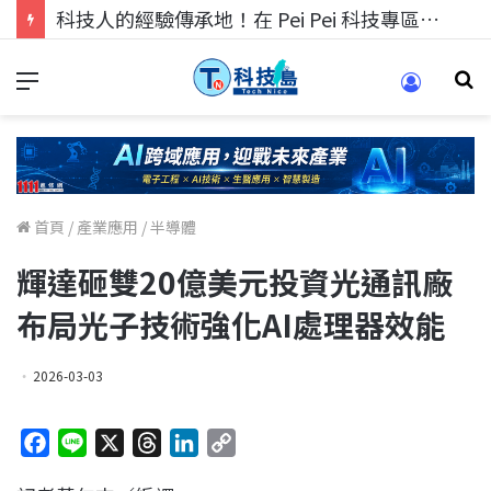
科技人的經驗傳承地！在 Pei Pei 科技專區，與學弟妹交流最硬核的技術
首頁
/
產業應用
/
半導體
輝達砸雙20億美元投資光通訊廠
布局光子技術強化AI處理器效能
2026-03-03
F
L
X
T
L
C
a
i
h
i
o