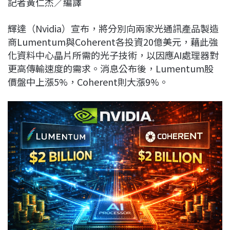
記者黃仁杰／編譯
c
n
r
n
p
e
e
e
k
y
輝達
（
Nvidia
）宣布，將分別向兩家光通訊產品製造
b
a
e
L
商
Lumentum
與
Coherent
各投資20億美元，藉此強
o
d
d
i
化資料中心晶片所需的光子技術，以因應AI處理器對
o
s
I
n
更高傳輸速度的需求。消息公布後，Lumentum股
k
n
k
價盤中上漲5%，Coherent則大漲9%。