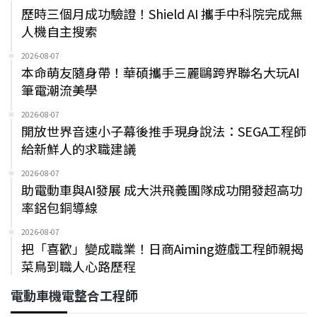
歷時三個月成功驗證！Shield AI 攜手中科院完成無
人機自主搜索
2026-08-07
本命萌友隨身帶！華碩攜手三麗鷗跨界聯名大玩AI
筆電潮流美學
2026-08-07
開放世界音速小子幕後推手現身說法：SEGA工程師
給新鮮人的求職建議
2026-08-07
助電動車與AI發展 成大洪飛義團隊成功開發超高功
率鋁包銅導線
2026-08-07
把「喜歡」變成職業！日商Aiming遊戲工程師親揭
菜鳥到職人心路歷程
電動車機電整合工程師