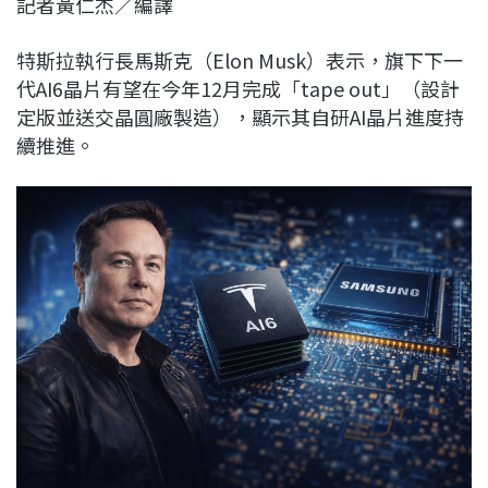
記者黃仁杰／編譯
c
n
r
n
p
e
e
e
k
y
特斯拉執行長馬斯克（
Elon Musk）
表示，旗下下一
b
a
e
L
代AI6晶片有望在今年12月完成「tape out」（設計
o
d
d
i
定版並送交晶圓廠製造），顯示其自研AI晶片進度持
o
s
I
n
續推進。
k
n
k