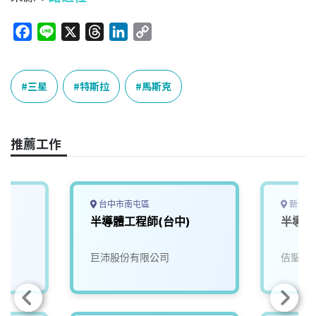
F
L
X
T
L
C
a
i
h
i
o
c
n
r
n
p
e
e
e
k
y
三星
特斯拉
馬斯克
b
a
e
L
o
d
d
i
o
s
I
n
推薦工作
k
n
k
台中市南屯區
新竹縣
半導體工程師(台中)
半導體
巨沛股份有限公司
佶聖科