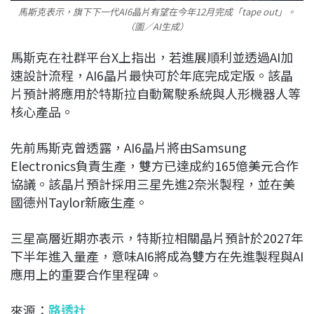
馬斯克表示，旗下下一代AI6晶片有望在今年12月完成「tape out」。
（圖／AI生成）
馬斯克在社群平台X上指出，若進展順利並透過AI加
速設計流程，AI6晶片最快可於年底完成定版。該晶
片預計將應用於特斯拉自動駕駛系統與人形機器人等
核心產品。
先前馬斯克曾透露，AI6晶片將由
Samsung
Electronics
負責生產，雙方已達成約165億美元合作
協議。該晶片預計採用三星先進2奈米製程，並在美
國德州Taylor新廠生產。
三星高層近期亦表示，特斯拉相關晶片預計於2027年
下半年進入量產，意味AI6將成為雙方在先進製程與AI
應用上的重要合作里程碑。
來源：
路透社