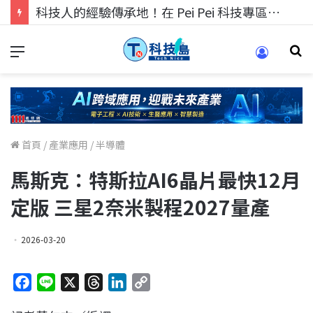
科技人的經驗傳承地！在 Pei Pei 科技專區，與學弟妹交流最硬核的技術
首頁
/
產業應用
/
半導體
馬斯克：特斯拉AI6晶片最快12月
定版 三星2奈米製程2027量產
2026-03-20
F
L
X
T
L
C
a
i
h
i
o