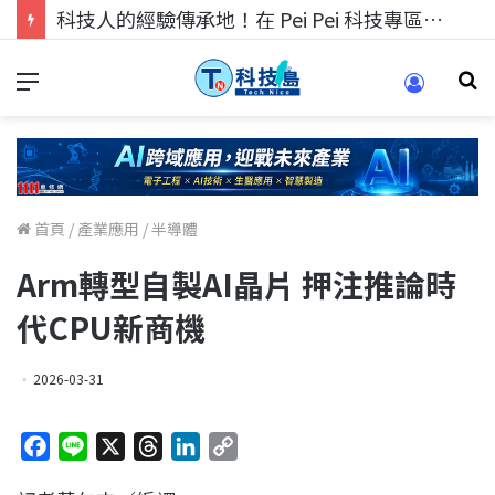
科技人的經驗傳承地！在 Pei Pei 科技專區，與學弟妹交流最硬核的技術
首頁
/
產業應用
/
半導體
Arm轉型自製AI晶片 押注推論時
代CPU新商機
2026-03-31
F
L
X
T
L
C
a
i
h
i
o