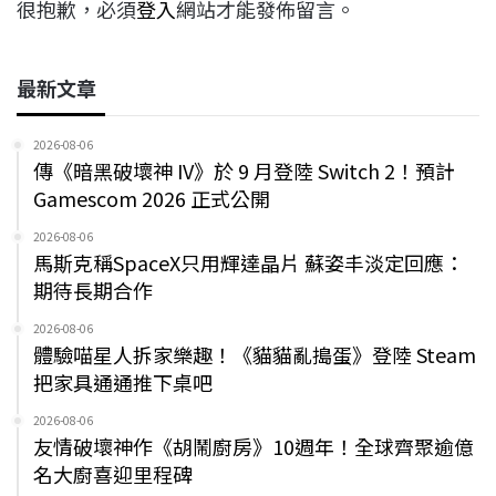
很抱歉，必須
登入
網站才能發佈留言。
最新文章
2026-08-06
傳《暗黑破壞神 IV》於 9 月登陸 Switch 2！預計
Gamescom 2026 正式公開
2026-08-06
馬斯克稱SpaceX只用輝達晶片 蘇姿丰淡定回應：
期待長期合作
2026-08-06
體驗喵星人拆家樂趣！《貓貓亂搗蛋》登陸 Steam
把家具通通推下桌吧
2026-08-06
友情破壞神作《胡鬧廚房》10週年！全球齊聚逾億
名大廚喜迎里程碑