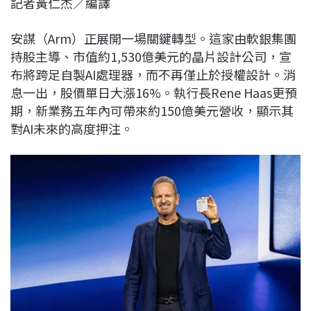
記者黃仁杰／編譯
c
n
r
n
p
e
e
e
k
y
安謀（Arm）
正展開一場關鍵轉型。這家由軟銀集團
b
a
e
L
持股主導、市值約1,530億美元的晶片設計公司，宣
o
d
d
i
布將跨足自製AI處理器，而不再僅止於授權設計。消
o
s
I
n
息一出，股價單日大漲16%。執行長
Rene Haas
更預
k
n
k
期，新業務五年內可帶來約150億美元營收，顯示其
對AI未來的高度押注。