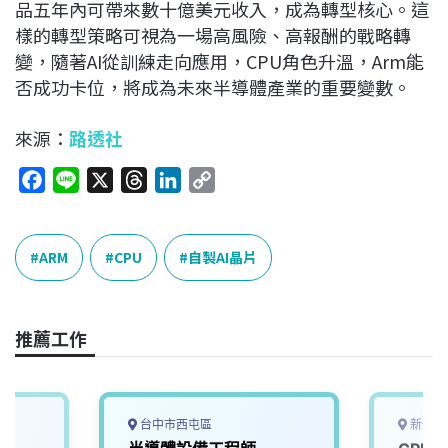
品五年內可帶來數十億美元收入，成為轉型核心。這
樣的轉型策略可視為一場高風險、高報酬的戰略轉
變，隨著AI從訓練走向應用，CPU角色升溫，Arm能
否成功卡位，將成為未來半導體產業的重要變數。
來源：
路透社
F
L
X
T
L
C
a
i
h
i
o
c
n
r
n
p
e
e
e
k
y
ARM
CPU
自製AI晶片
b
a
e
L
o
d
d
i
o
s
I
n
推薦工作
k
n
k
台中市西屯區
新竹市