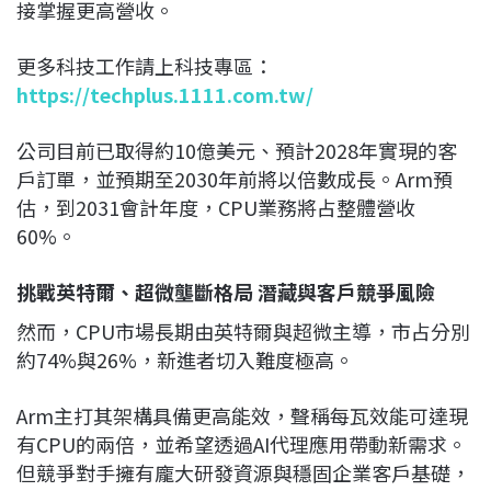
接掌握更高營收。
更多科技工作請上科技專區：
https://techplus.1111.com.tw/
公司目前已取得約10億美元、預計2028年實現的客
戶訂單，並預期至2030年前將以倍數成長。Arm預
估，到2031會計年度，CPU業務將占整體營收
60%。
挑戰英特爾、超微壟斷格局 潛藏與客戶競爭風險
然而，CPU市場長期由
英特爾
與
超微
主導，市占分別
約74%與26%，新進者切入難度極高。
Arm主打其架構具備更高能效，聲稱每瓦效能可達現
有CPU的兩倍，並希望透過AI代理應用帶動新需求。
但競爭對手擁有龐大研發資源與穩固企業客戶基礎，