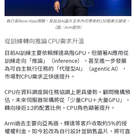
執行長Rene Haas預期，其自治AI晶片五年內可帶來約150億美元營收。
（圖／Arm提供）
從訓練轉向推論 CPU需求升溫
目前AI訓練主要依賴
輝達
高階GPU，但隨著AI應用從
訓練走向「推論」（inference），甚至進一步發展
為可自主執行任務的「代理型AI」（agentic AI），
市場對CPU需求正快速提升。
CPU在資料調度與任務協調上更具優勢。顧問機構預
估，未來伺服器架構將從「少量CPU＋大量GPU」，
轉向接近1:2的配置比例，CPU角色顯著提升。
Arm過去主要向
亞馬遜
、輝達等客戶收取約5%的授
權權利金。如今若改為自行設計並銷售晶片，將可直