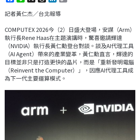
a
i
h
i
o
記者黃仁杰／台北報導
c
n
r
n
p
e
e
e
k
y
COMPUTEX 2026今（2）日盛大登場，安謀（Arm）
b
a
e
L
執行長Rene Haas在主題演講時，驚喜邀請輝達
o
d
d
i
（NVIDIA）執行長黃仁勳登台對談。談及AI代理工具
o
s
I
n
（AI Agent）帶來的產業變革，黃仁勳直言，輝達的
k
n
k
目標並非只是打造更快的晶片，而是「重新發明電腦
（Reinvent the Computer）」，因應AI代理工具成
為下一代主要運算模式。