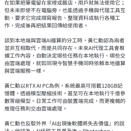
在如果把筆電留在家裡或飯店，用戶就無法使用它；
但未來即使不在電腦旁，也能透過手機與代理工具互
動，要求它完成撰寫報告、整理資料或執行各種工
作，完成後再把結果回傳給使用者。
談到本地端與雲端AI運算的分工時，黃仁勳認為兩者
並非互相取代，而是共同存在。未來AI代理工具會根
據工作內容，自動決定哪些任務在本地執行、哪些交
由雲端處理，就如同現今智慧手機同時依賴本地運算
與雲端服務一樣。
黃仁勳以RTX AI PC為例，系統最高可搭載128GB記
憶體，透過模型壓縮技術，甚至可在本地執行千億參
數等級模型。日常工作可由裝置端完成，而更複雜的
推理任務則交由雲端處理。
黃仁勳也反駁外界「AI出現後軟體將失去價值」的說
法。他認為，AI代理工具普及後，Photoshop、