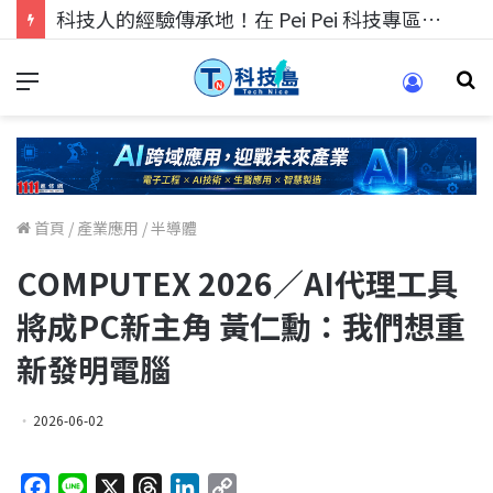
科技人的經驗傳承地！在 Pei Pei 科技專區，與學弟妹交流最硬核的技術
首頁
/
產業應用
/
半導體
COMPUTEX 2026／AI代理工具
將成PC新主角 黃仁勳：我們想重
新發明電腦
2026-06-02
F
L
X
T
L
C