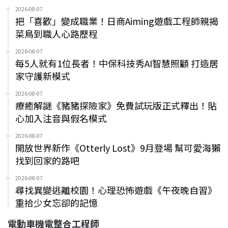
2026-08-07
把「喜歡」變成職業！日商Aiming遊戲工程師親揭
菜鳥到職人心路歷程
2026-08-07
每5人就有1位長者！中保科技秀AI智慧照顧 打造居
家守護新模式
2026-08-07
療癒解謎《豬豬探險家》免費試玩版正式釋出！貼
心加入注音與假名模式
2026-08-07
開放世界新作《Otterly Lost》9月登場 幫可愛海獺
找到回家的路吧
2026-08-07
尋找異變逃離校園！心理恐怖遊戲《午夜晚自習》
重拾少女忘卻的記憶
電動車機電整合工程師