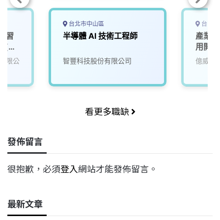
台北市中山區
台中市
實習
半導體 AI 技術工程師
產業應
師(大
用開發
有限公
智豐科技股份有限公司
億威電
看更多職缺
發佈留言
很抱歉，必須
登入
網站才能發佈留言。
最新文章