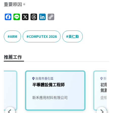
重要原因。
F
L
X
T
L
C
a
i
h
i
o
c
n
r
n
p
e
e
e
k
y
ARM
COMPUTEX 2026
黃仁勳
b
a
e
L
o
d
d
i
o
s
I
n
推薦工作
k
n
k
台南市善化區
新竹縣
半導體設備工程師
初階業
氣體產
新禾應用材料有限公司
盛郁實