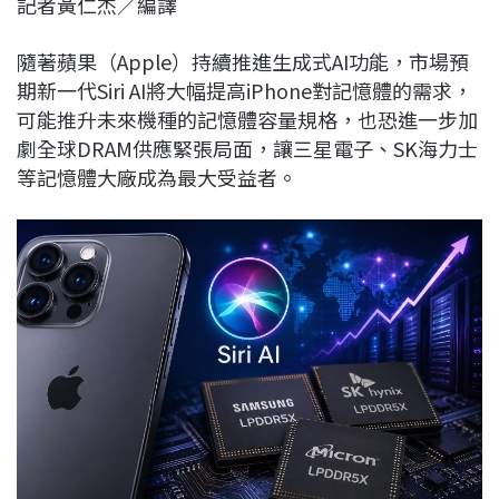
記者黃仁杰／編譯
c
n
r
n
p
e
e
e
k
y
隨著蘋果（Apple）持續推進生成式AI功能，市場預
b
a
e
L
期新一代Siri AI將大幅提高iPhone對記憶體的需求，
o
d
d
i
可能推升未來機種的記憶體容量規格，也恐進一步加
o
s
I
n
劇全球DRAM供應緊張局面，讓三星電子、SK海力士
k
n
k
等記憶體大廠成為最大受益者。