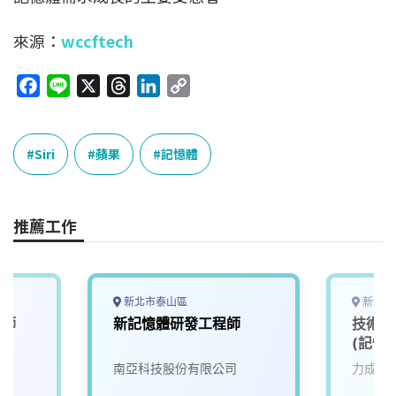
來源：
wccftech
F
L
X
T
L
C
a
i
h
i
o
c
n
r
n
p
e
e
e
k
y
Siri
蘋果
記憶體
b
a
e
L
o
d
d
i
o
s
I
n
推薦工作
k
n
k
新北市泰山區
新竹縣
程師
新記憶體研發工程師
技術工
(記憶
司
南亞科技股份有限公司
力成科