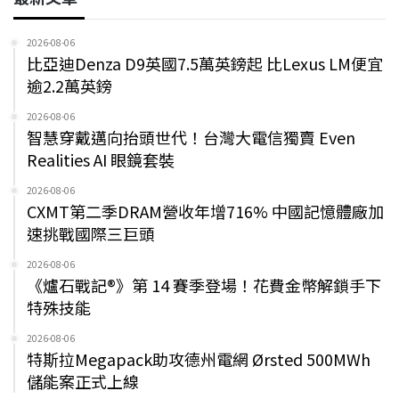
2026-08-06
比亞迪Denza D9英國7.5萬英鎊起 比Lexus LM便宜
逾2.2萬英鎊
2026-08-06
智慧穿戴邁向抬頭世代！台灣大電信獨賣 Even
Realities AI 眼鏡套裝
2026-08-06
CXMT第二季DRAM營收年增716% 中國記憶體廠加
速挑戰國際三巨頭
2026-08-06
《爐石戰記®》第 14 賽季登場！花費金幣解鎖手下
特殊技能
2026-08-06
特斯拉Megapack助攻德州電網 Ørsted 500MWh
儲能案正式上線