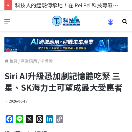
科技人找工作，就到TECH+ 科技專區!
首頁
/
產業應用
/
半導體
Siri AI升級恐加劇記憶體吃緊 三
星、SK海力士可望成最大受惠者
2026-06-17
F
L
X
T
L
C
a
i
h
i
o