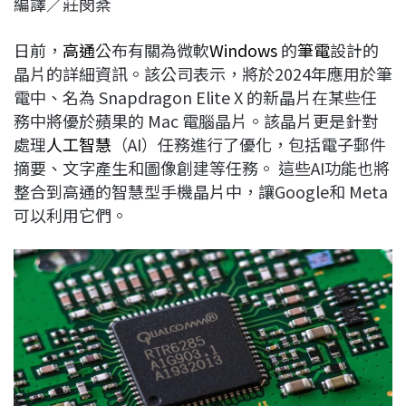
編譯／莊閔棻
c
n
r
n
p
e
e
e
k
y
日前，
高通
公布有關為微軟
Windows
的
筆電
設計的
b
a
e
L
晶片的詳細資訊。該公司表示，將於2024年應用於筆
o
d
d
i
電中、名為 Snapdragon Elite X 的新晶片在某些任
o
s
I
n
務中將優於蘋果的 Mac 電腦晶片。該晶片更是針對
k
n
k
處理
人工智慧
（AI）任務進行了優化，包括電子郵件
摘要、文字產生和圖像創建等任務。 這些AI功能也將
整合到高通的智慧型手機晶片中，讓Google和 Meta
可以利用它們。