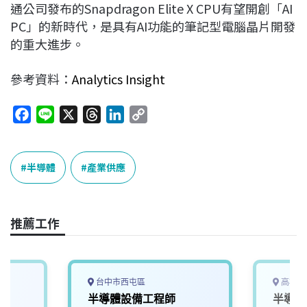
通公司發布的Snapdragon Elite X CPU有望開創「AI
PC」的新時代，是具有AI功能的筆記型電腦晶片開發
的重大進步。
參考資料：
Analytics Insight
F
L
X
T
L
C
a
i
h
i
o
c
n
r
n
p
e
e
e
k
y
半導體
產業供應
b
a
e
L
o
d
d
i
o
s
I
n
推薦工作
k
n
k
台中市西屯區
高雄市
半導體設備工程師
半導體