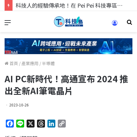
科技人找工作，就到TECH+ 科技專區!
首頁
/
產業應用
/
半導體
AI PC新時代！高通宣布 2024 推
出全新AI筆電晶片
2023-10-26
F
L
X
T
L
C
a
i
h
i
o