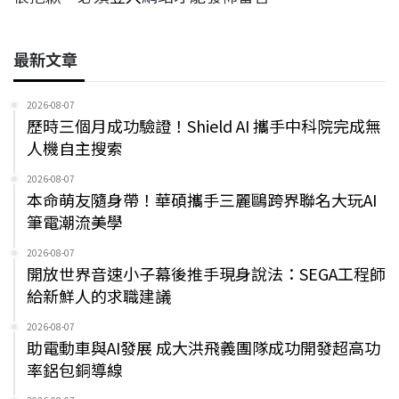
最新文章
2026-08-07
歷時三個月成功驗證！Shield AI 攜手中科院完成無
人機自主搜索
2026-08-07
本命萌友隨身帶！華碩攜手三麗鷗跨界聯名大玩AI
筆電潮流美學
2026-08-07
開放世界音速小子幕後推手現身說法：SEGA工程師
給新鮮人的求職建議
2026-08-07
助電動車與AI發展 成大洪飛義團隊成功開發超高功
率鋁包銅導線