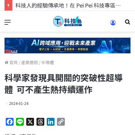
科技人找工作，就到TECH+ 科技專區!
首頁
/
產業應用
/
半導體
科學家發現具開關的突破性超導
體 可不產生熱持續運作
2024-01-24
F
L
X
T
L
C
a
i
h
i
o