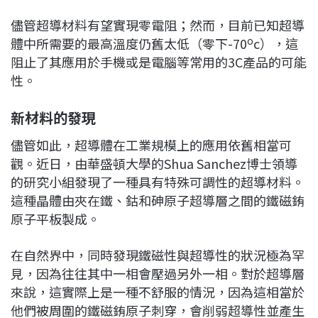
儘管超導材料有望實現零電阻；然而，目前已知超導
o
體中所需要的最高溫度仍舊太低（零下-70
c），這
阻止了其應用於手機或是電腦等常用的3C產品的可能
性。
新材料的發現
儘管如此，超導體在工業規模上的應用依舊相當可
觀。近日，由華盛頓大學的Shua Sanchez博士領導
的研究小組發現了一種具有特殊可調性的超導材料。
這種晶體由夾在鐵、鈷和砷原子超導層之間的鐵磁銪
原子平板製成。
在自然界中，同時發現鐵磁性與超導性的狀況極為罕
見，因為往往其中一相會壓過另外一相。對於超導層
來說，這實際上是一種不舒服的情況，因為這相當於
他們被周圍的鐵磁銪原子刺穿，會削弱超導性並產生