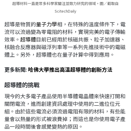
超導材料一直是眾多科學家關注並致力研究的領域。圖／截取自
ScitechDaily
超導是物質的
量子力學
相，在特殊的溫度條件下，電
流可以流過變為零電阻的材料，實現完美的電子傳輸
效率。
超導體
目前已經用於核磁共振、粒子加速器、
核融合反應器與磁浮列車等一系列先進技術中的電磁
體上。另外，超導體也在量子計算中得到應用。
更多新聞:
哈佛大學推出高溫超導體的創新方法
超導體的挑戰
現今的大多電子產品使用半導體電晶體來快速打開和
關閉電流，進而創建資訊處理中使用的二進位位元
組。由於這些電流必須流過電阻有限的材料，有些能
量會以熱量的形式被浪費掉；而這也是你使用電子產
品一段時間後會感覺變熱的原因。