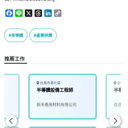
F
L
X
T
L
C
a
i
h
i
o
c
n
r
n
p
e
e
e
k
y
半導體
產業供應
b
a
e
L
o
d
d
i
o
s
I
n
推薦工作
k
n
k
台南市善化區
台中市
半導體設備工程師
半導體
新禾應用材料有限公司
逢達能