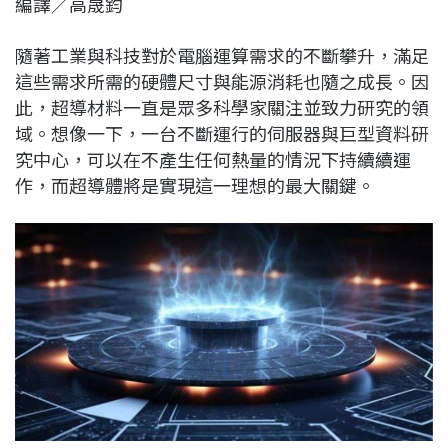
編譯／高晟鈞
c
n
r
n
p
e
e
e
k
y
隨著工業與科技對於電腦運算需求的不斷攀升，滿足
b
a
e
L
這些需求所需的硬體尺寸與能源消耗也隨之成長。因
o
d
d
i
此，超導材料一直是眾多科學家關注並致力研究的領
o
s
I
n
域。想像一下，一台不斷運行的伺服器與巨型資料研
k
n
k
究中心，可以在不產生任何熱量的情況下持續續運
作，而超導體將是實現這一理想的最大關鍵。