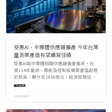
受惠AI、半導體供應鏈擴產 今年台灣
量測業產值有望續寫佳績
受惠AI與半導體相關供應鏈擴產需求，台
灣114年量測、導航及控制設備業產值創歷
史新高，攀升至1936億元，經濟部預估，
今年AI浪潮延續，半導體業者加強投資，
繼續閱讀
量測業產值有望續寫佳績。
2026-08-07