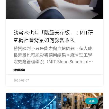
談薪水也有「階級天花板」！MIT研
究揭社會背景如何影響收入
薪資談判不只是能力與自信問題，個人成
長背景也可能影響談判結果。麻省理工學
院史隆管理學院（MIT Sloan School of
Management）最新研究發現，來自低社
繼續閱讀
經背景的工作者，不僅較少主動談薪，即
使提出與高社經背景者完全相同的要求，
2026-08-07
也更容易遭到人資人員負面評價，形成所
謂的「階級天花板」。
產業