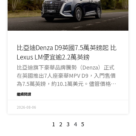
比亞迪Denza D9英國7.5萬英鎊起 比
Lexus LM便宜逾2.2萬英鎊
比亞迪旗下豪華品牌騰勢（Denza）正式
在英國推出7人座豪華MPV D9，入門售價
為7.5萬英鎊，約10.1萬美元。儘管價格不
低，仍明顯低於英國市場上的其他豪華
繼續閱讀
MPV，包括起售價達9萬7,645英鎊的Lexus
LM。
2026-08-06
1
2
3
4
5