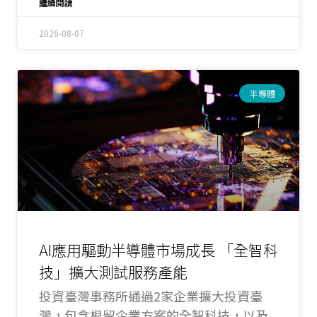
繼續閱讀
了幾個職位，而是切斷未來主管、領導者
與關鍵人才的培育管道，恐衝擊企業長期
2026-08-07
競爭力。
半導體
AI應用驅動半導體市場成長 「全智科
技」擴大測試服務產能
投資臺灣事務所通過2家企業擴大投資臺
灣，包含根留企業方案的全智科技，以及