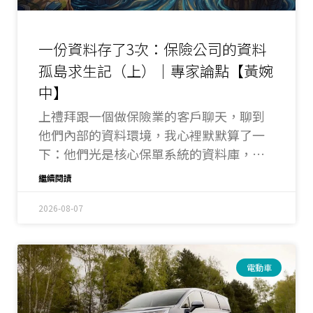
一份資料存了3次：保險公司的資料
孤島求生記（上）｜專家論點【黃婉
中】
上禮拜跟一個做保險業的客戶聊天，聊到
他們內部的資料環境，我心裡默默算了一
下：他們光是核心保單系統的資料庫，就
有 400 到 450 GB，而且累積了 10 到 15 年
繼續閱讀
的歷史資料。
2026-08-07
電動車