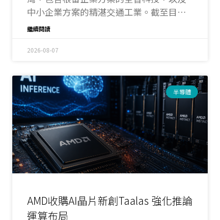
中小企業方案的精湛交通工業。截至目前
「投資臺灣三大方案」已吸引1797家企業
繼續閱讀
投資約2兆7630億元，預估創造16萬8479
個本國就業機會，其中「根留臺灣企業加
2026-08-07
速投資行動方案」有231家企業投資約
6390億元，創造2萬9777個就業機會；
「中小企業加速投資行動方案」已吸引
半導體
1207家企業投資約6199億元，帶來4萬
2302個就業機會；後續尚有19家企業排隊
待審。
AMD收購AI晶片新創Taalas 強化推論
運算布局