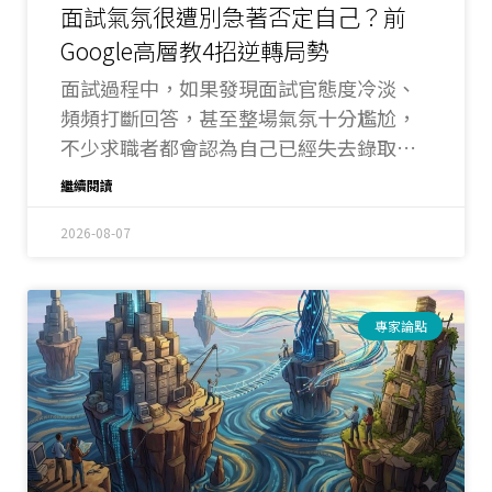
面試氣氛很遭別急著否定自己？前
Google高層教4招逆轉局勢
面試過程中，如果發現面試官態度冷淡、
頻頻打斷回答，甚至整場氣氛十分尷尬，
不少求職者都會認為自己已經失去錄取機
會。不過，曾任Google主管18年的職涯專
繼續閱讀
家Jenny Wood表示，一次不順利的互動，
不代表整場面試已經失敗，真正能拉開差
2026-08-07
距的，反而是求職者如何面對突發狀況。
專家論點