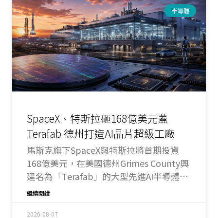
半導體
SpaceX、特斯拉砸168億美元蓋
Terafab 德州打造AI晶片超級工廠
馬斯克旗下SpaceX與特斯拉將首期投資
168億美元，在美國德州Grimes County興
建名為「Terafab」的大型先進AI半導體製
造園區，希望掌握未來所需的晶片產能。
繼續閱讀
2026-08-07