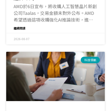
AMD於6日宣布，將收購人工智慧晶片新創
公司Taalas，交易金額未對外公布。AMD
希望透過這項收購強化AI推論技術，進一
步搶攻快速成長的推論運算市場。
繼續閱讀
2026-08-07
科技領航