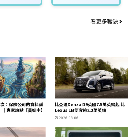
看更多職缺
3次：保險公司的資料孤
比亞迪Denza D9英國7.5萬英鎊起 比
）｜專家論點【黃婉中】
Lexus LM便宜逾2.2萬英鎊
2026-08-06