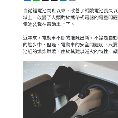
a
i
h
i
o
自從鋰電池問世以來，改善了鉛酸電池長久以
c
n
r
n
p
域上，改變了人類對於攜帶式電器的電量問題
e
e
e
k
y
電池裝載在電動車上了。
b
a
e
L
o
d
d
i
近年來，電動車不斷的推陳出新，不論是自動
o
s
I
n
的進步中，但是，電動車的安全問題呢？只要
k
n
k
池組的爆炸燃燒，由於其難以滅火的特性，讓