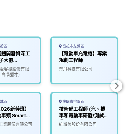
投區
高雄市左營區
韌體開發資深工
【電動車充電樁】專案
子大廠
規劃工程師
16)
ate愛客獵股份有限
聚飛科技有限公司
1 高階獵才)
城區
桃園市桃園區
【2026新幹班】
技術部工程師 (汽、機
車類 Smart
車和電動車研發/測試設
備)
工業股份有限公司
維斯美股份有限公司