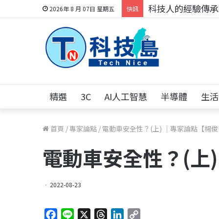
科技人的經驗傳承地
2026年 8 月 07日 星期五
快訊
精選
3C
AI人工智慧
半導體
生活
首頁
/
專家論點
/
電動車安全性？(上) ｜專家論點【楊
電動車安全性？(上
2022-08-23
F
L
X
T
L
C