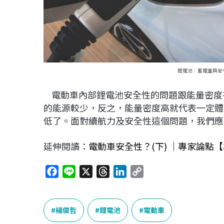
鋰電池：蓄電量與安全
電動車內部鋰電池安全性的問題跟能量密度
的能源較少，反之，能量密度高就代表一定體
低了。面對續航力及安全性這個問題，我們應
延伸閱讀：
電動車安全性？(下) ｜專家論點
F
L
X
T
L
C
a
i
h
i
o
c
n
r
n
p
e
e
e
k
y
楊俊哲
鋰電池
電動車
b
a
e
L