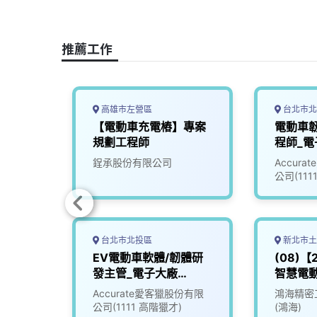
o
d
d
i
o
s
I
n
推薦工作
k
n
k
高雄市左營區
台北市北
【電動車充電樁】專案
電動車
規劃工程師
程師_電
(30100
鋥承股份有限公司
Accur
公司(111
台北市北投區
新北市土
動車控
EV電動車軟體/韌體研
(08)
師
發主管_電子大廠
智慧電動
(3010018)
EV
究院
Accurate愛客獵股份有限
鴻海精密
公司(1111 高階獵才)
(鴻海)