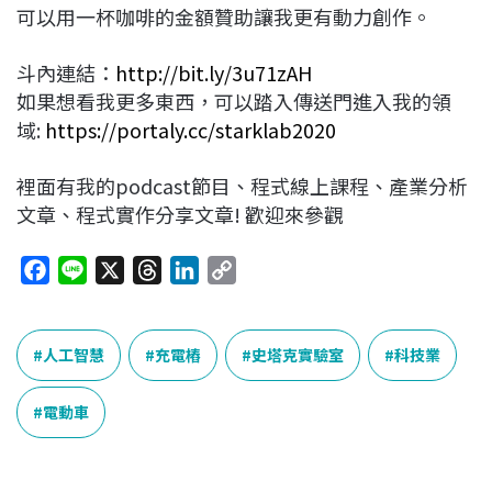
可以用一杯咖啡的金額贊助讓我更有動力創作。
斗內連結：
http://bit.ly/3u71zAH
如果想看我更多東西，可以踏入傳送門進入我的領
域:
https://portaly.cc/starklab2020
裡面有我的podcast節目、程式線上課程、產業分析
文章、程式實作分享文章! 歡迎來參觀
F
L
X
T
L
C
a
i
h
i
o
c
n
r
n
p
e
e
e
k
y
人工智慧
充電樁
史塔克實驗室
科技業
b
a
e
L
o
d
d
i
電動車
o
s
I
n
k
n
k