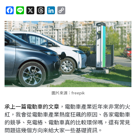
F
L
X
T
L
C
a
i
h
i
o
c
n
r
n
p
e
e
e
k
y
b
a
e
L
o
d
d
i
o
s
I
n
k
n
k
圖片來源：freepik
承上一篇電動車的文章
，電動車產業近年來非常的火
紅，我會從電動車產業熱度狂飆的原因、各家電動車
的競爭、充電樁、電動車真的比較環保嗎，還有常見
問題這幾個方向來給大家一些基礎資訊。