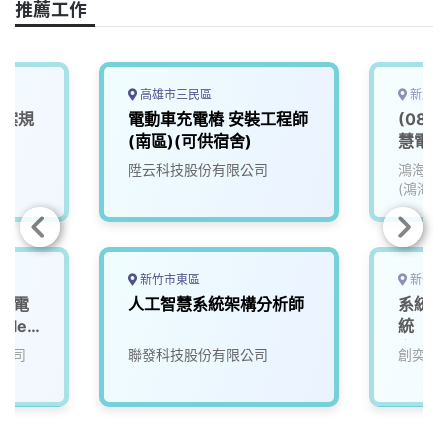
推薦工作
高雄市三民區
新北市
專案規
電動車充電樁 安裝工程師
(08)
(南區)(可供宿舍)
慧電動車
陞云科技股份有限公司
鴻海精
(鴻海)
新竹市東區
新竹縣
班】電
人工智慧系統架構分析師
系統整
icle
統（動力
充電樁 
公司
聯發科技股份有限公司
創奕能