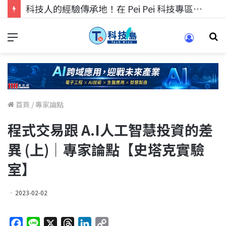
科技人的經驗傳承地！在 Pei Pei 科技專區，與學弟妹交流最硬核的技術
首頁
/
專家論點
程式交易跟 A.I人工智慧投資的差
異 (上)｜專家論點【史塔克實驗
室】
2023-02-02
F
L
X
T
L
C