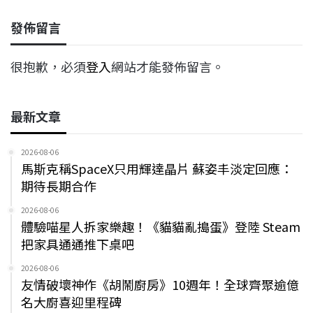
發佈留言
很抱歉，必須
登入
網站才能發佈留言。
最新文章
2026-08-06
馬斯克稱SpaceX只用輝達晶片 蘇姿丰淡定回應：
期待長期合作
2026-08-06
體驗喵星人拆家樂趣！《貓貓亂搗蛋》登陸 Steam
把家具通通推下桌吧
2026-08-06
友情破壞神作《胡鬧廚房》10週年！全球齊聚逾億
名大廚喜迎里程碑