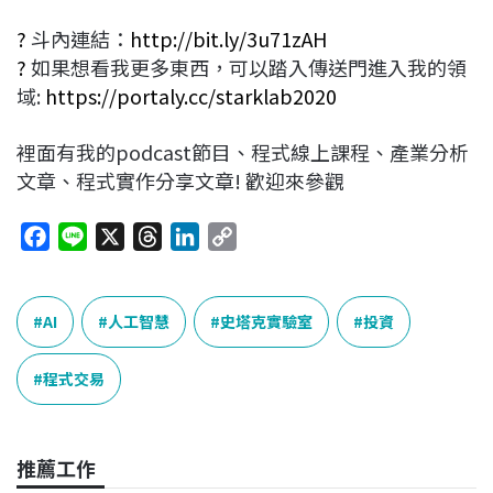
?
斗內連結：
http://bit.ly/3u71zAH
?
如果想看我更多東西，可以踏入傳送門進入我的領
域:
https://portaly.cc/starklab2020
裡面有我的podcast節目、程式線上課程、產業分析
文章、程式實作分享文章! 歡迎來參觀
F
L
X
T
L
C
a
i
h
i
o
c
n
r
n
p
e
e
e
k
y
AI
人工智慧
史塔克實驗室
投資
b
a
e
L
o
d
d
i
程式交易
o
s
I
n
k
n
k
推薦工作