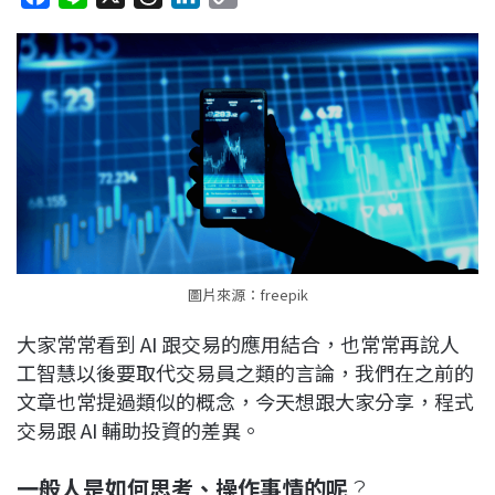
a
i
h
i
o
c
n
r
n
p
e
e
e
k
y
b
a
e
L
o
d
d
i
o
s
I
n
k
n
k
圖片來源：freepik
大家常常看到 AI 跟交易的應用結合，也常常再說人
工智慧以後要取代交易員之類的言論，我們在之前的
文章也常提過類似的概念，今天想跟大家分享，程式
交易跟 AI 輔助投資的差異。
一般人是如何思考、操作事情的呢
？