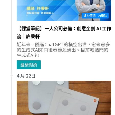
課堂筆記 - AI學院
【課堂筆記】一人公司必備：創意企劃 AI 工作
流｜許秉軒
近年來，隨著ChatGPT的橫空出世，愈來愈多
的生成式AI如雨後春筍般湧出。目前較熱門的
生成式AI包
繼續閱讀
4 月 22日