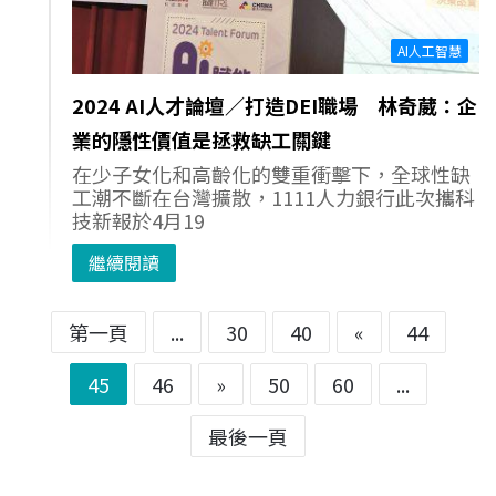
AI人工智慧
2024 AI人才論壇／打造DEI職場 林奇葳：企
業的隱性價值是拯救缺工關鍵
在少子女化和高齡化的雙重衝擊下，全球性缺
工潮不斷在台灣擴散，1111人力銀行此次攜科
技新報於4月19
繼續閱讀
第一頁
...
30
40
«
44
45
46
»
50
60
...
最後一頁