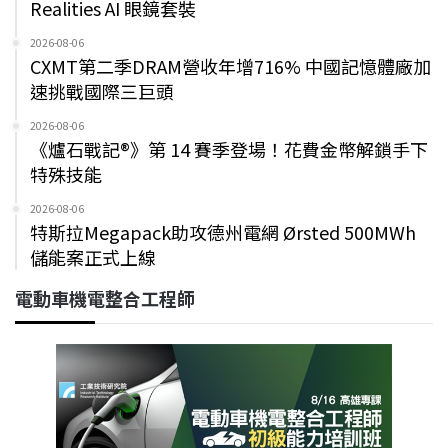
Realities AI 眼鏡套裝
2026-08-06
CXMT第二季DRAM營收年增716% 中國記憶體廠加
速挑戰國際三巨頭
2026-08-06
《爐石戰記®》第 14 賽季登場！花費金幣解鎖手下
特殊技能
2026-08-06
特斯拉Megapack助攻德州電網 Ørsted 500MWh
儲能案正式上線
電動車機電整合工程師