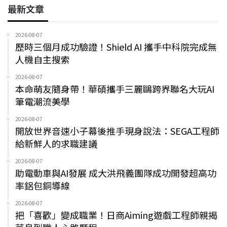
最新文章
2026-08-07
歷時三個月成功驗證！Shield AI 攜手中科院完成無
人機自主搜索
2026-08-07
本命萌友隨身帶！華碩攜手三麗鷗跨界聯名大玩AI
筆電潮流美學
2026-08-07
開放世界音速小子幕後推手現身說法：SEGA工程師
給新鮮人的求職建議
2026-08-07
助電動車與AI發展 成大洪飛義團隊成功開發超高功
率鋁包銅導線
2026-08-07
把「喜歡」變成職業！日商Aiming遊戲工程師親揭