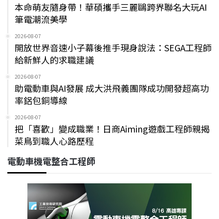
本命萌友隨身帶！華碩攜手三麗鷗跨界聯名大玩AI
筆電潮流美學
2026-08-07
開放世界音速小子幕後推手現身說法：SEGA工程師
給新鮮人的求職建議
2026-08-07
助電動車與AI發展 成大洪飛義團隊成功開發超高功
率鋁包銅導線
2026-08-07
把「喜歡」變成職業！日商Aiming遊戲工程師親揭
菜鳥到職人心路歷程
電動車機電整合工程師