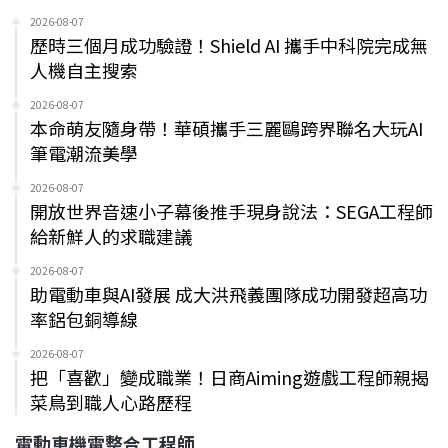
2026-08-07
歷時三個月成功驗證！Shield AI 攜手中科院完成無
人機自主搜索
2026-08-07
本命萌友隨身帶！華碩攜手三麗鷗跨界聯名大玩AI
筆電潮流美學
2026-08-07
開放世界音速小子幕後推手現身說法：SEGA工程師
給新鮮人的求職建議
2026-08-07
助電動車與AI發展 成大洪飛義團隊成功開發超高功
率鋁包銅導線
2026-08-07
把「喜歡」變成職業！日商Aiming遊戲工程師親揭
菜鳥到職人心路歷程
電動車機電整合工程師