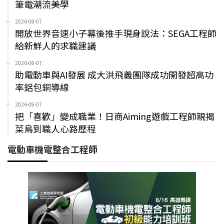
筆電潮流美學
2026-08-07
開放世界音速小子幕後推手現身說法：SEGA工程師
給新鮮人的求職建議
2026-08-07
助電動車與AI發展 成大洪飛義團隊成功開發超高功
率鋁包銅導線
2026-08-07
把「喜歡」變成職業！日商Aiming遊戲工程師親揭
菜鳥到職人心路歷程
電動車機電整合工程師