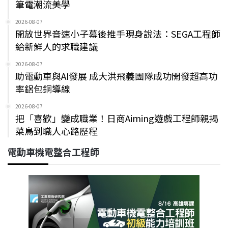
筆電潮流美學
2026-08-07
開放世界音速小子幕後推手現身說法：SEGA工程師
給新鮮人的求職建議
2026-08-07
助電動車與AI發展 成大洪飛義團隊成功開發超高功
率鋁包銅導線
2026-08-07
把「喜歡」變成職業！日商Aiming遊戲工程師親揭
菜鳥到職人心路歷程
電動車機電整合工程師