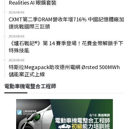
Realities AI 眼鏡套裝
2026-08-06
CXMT第二季DRAM營收年增716% 中國記憶體廠加
速挑戰國際三巨頭
2026-08-06
《爐石戰記®》第 14 賽季登場！花費金幣解鎖手下
特殊技能
2026-08-06
特斯拉Megapack助攻德州電網 Ørsted 500MWh
儲能案正式上線
電動車機電整合工程師