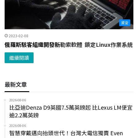
資安
2023-02-08
俄羅斯駭客組織開發新
勒索軟體 鎖定Linux作業系統
繼續閱讀
最新文章
2026-08-06
比亞迪Denza D9英國7.5萬英鎊起 比Lexus LM便宜
逾2.2萬英鎊
2026-08-06
智慧穿戴邁向抬頭世代！台灣大電信獨賣 Even