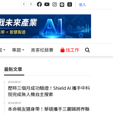
登入
園
專題
黑客松競賽
找工作
最新文章
2026-08-07
歷時三個月成功驗證！Shield AI 攜手中科
院完成無人機自主搜索
2026-08-07
本命萌友隨身帶！華碩攜手三麗鷗跨界聯