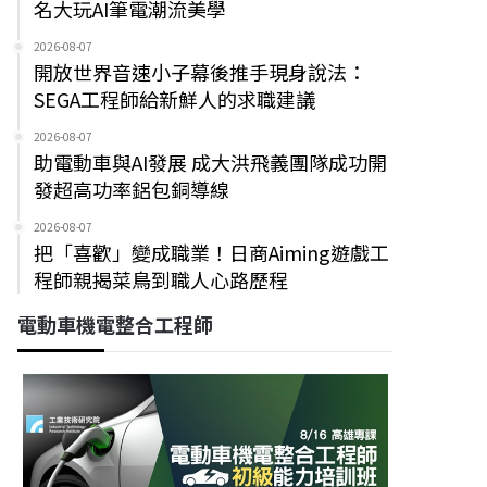
名大玩AI筆電潮流美學
2026-08-07
開放世界音速小子幕後推手現身說法：
SEGA工程師給新鮮人的求職建議
2026-08-07
助電動車與AI發展 成大洪飛義團隊成功開
發超高功率鋁包銅導線
2026-08-07
把「喜歡」變成職業！日商Aiming遊戲工
程師親揭菜鳥到職人心路歷程
電動車機電整合工程師