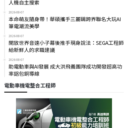
人機自主搜索
2026-08-07
本命萌友隨身帶！華碩攜手三麗鷗跨界聯名大玩AI
筆電潮流美學
2026-08-07
開放世界音速小子幕後推手現身說法：SEGA工程師
給新鮮人的求職建議
2026-08-07
助電動車與AI發展 成大洪飛義團隊成功開發超高功
率鋁包銅導線
電動車機電整合工程師