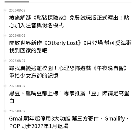
2026-08-07
療癒解謎《豬豬探險家》免費試玩版正式釋出！貼
心加入注音與假名模式
2026-08-07
開放世界新作《Otterly Lost》9月登場 幫可愛海獺
找到回家的路吧
2026-08-07
尋找異變逃離校園！心理恐怖遊戲《午夜晚自習》
重拾少女忘卻的記憶
2026-08-07
黑豆、鷹嘴豆都上榜！專家推薦「豆」陣補足高蛋
白
2026-08-07
Gmail明年起停用3大功能 第三方寄件、Gmailify、
POP同步2027年1月退場