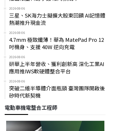
2026-08-06
三星、SK海力士擬擴大股東回饋 AI記憶體
熱潮推升現金流
2026-08-06
4.7mm 極致纖薄！華為 MatePad Pro 12
吋機身、支援 40W 逆向充電
2026-08-06
研華上半年營收、獲利創新高 深化工業AI
應用推IWS軟硬體整合平台
2026-08-06
突破二維半導體介面瓶頸 臺灣團隊開啟後
矽時代新契機
電動車機電整合工程師