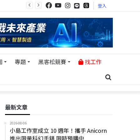
登入
園
專題
黑客松競賽
找工作
最新文章
2026-08-06
小島工作室成立 10 週年！攜手 Anicorn
推出限量科幻手錶 限時預購中