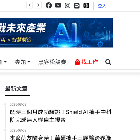
登入
園
專題
黑客松競賽
找工作
最新文章
2026-08-07
歷時三個月成功驗證！Shield AI 攜手中科
院完成無人機自主搜索
2026-08-07
本命萌友隨身帶！華碩攜手三麗鷗跨界聯