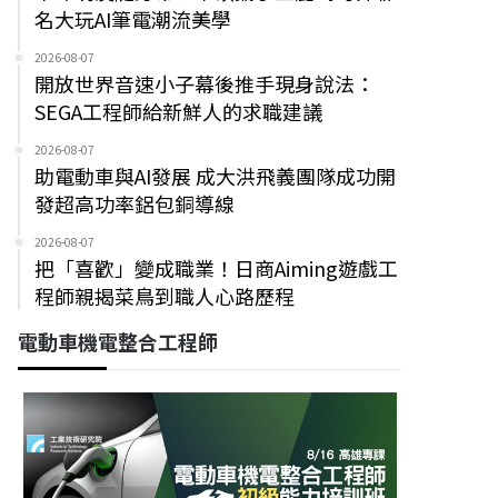
名大玩AI筆電潮流美學
2026-08-07
開放世界音速小子幕後推手現身說法：
SEGA工程師給新鮮人的求職建議
2026-08-07
助電動車與AI發展 成大洪飛義團隊成功開
發超高功率鋁包銅導線
2026-08-07
把「喜歡」變成職業！日商Aiming遊戲工
程師親揭菜鳥到職人心路歷程
電動車機電整合工程師