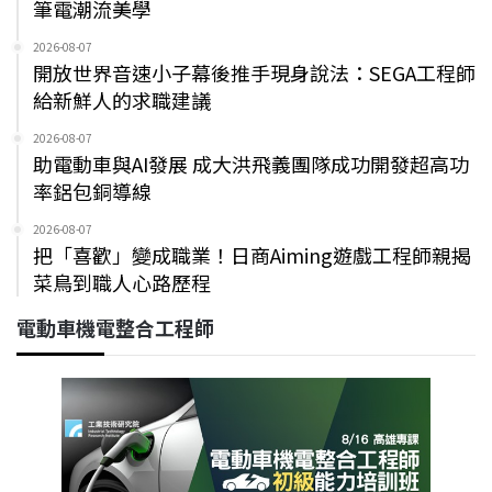
筆電潮流美學
2026-08-07
開放世界音速小子幕後推手現身說法：SEGA工程師
給新鮮人的求職建議
2026-08-07
助電動車與AI發展 成大洪飛義團隊成功開發超高功
率鋁包銅導線
2026-08-07
把「喜歡」變成職業！日商Aiming遊戲工程師親揭
菜鳥到職人心路歷程
電動車機電整合工程師