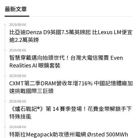
最新文章
2026-08-06
比亞迪Denza D9英國7.5萬英鎊起 比Lexus LM便宜
逾2.2萬英鎊
2026-08-06
智慧穿戴邁向抬頭世代！台灣大電信獨賣 Even
Realities AI 眼鏡套裝
2026-08-06
CXMT第二季DRAM營收年增716% 中國記憶體廠加
速挑戰國際三巨頭
2026-08-06
《爐石戰記®》第 14 賽季登場！花費金幣解鎖手下
特殊技能
2026-08-06
特斯拉Megapack助攻德州電網 Ørsted 500MWh