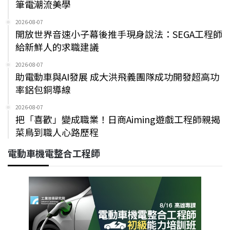
筆電潮流美學
2026-08-07
開放世界音速小子幕後推手現身說法：SEGA工程師
給新鮮人的求職建議
2026-08-07
助電動車與AI發展 成大洪飛義團隊成功開發超高功
率鋁包銅導線
2026-08-07
把「喜歡」變成職業！日商Aiming遊戲工程師親揭
菜鳥到職人心路歷程
電動車機電整合工程師