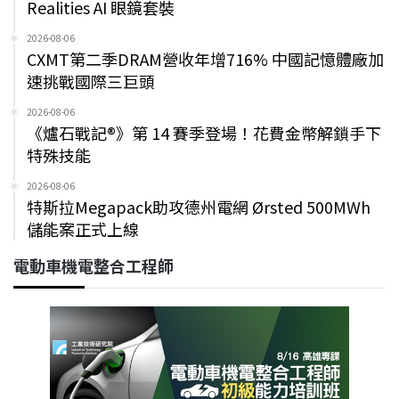
Realities AI 眼鏡套裝
2026-08-06
CXMT第二季DRAM營收年增716% 中國記憶體廠加
速挑戰國際三巨頭
2026-08-06
《爐石戰記®》第 14 賽季登場！花費金幣解鎖手下
特殊技能
2026-08-06
特斯拉Megapack助攻德州電網 Ørsted 500MWh
儲能案正式上線
電動車機電整合工程師