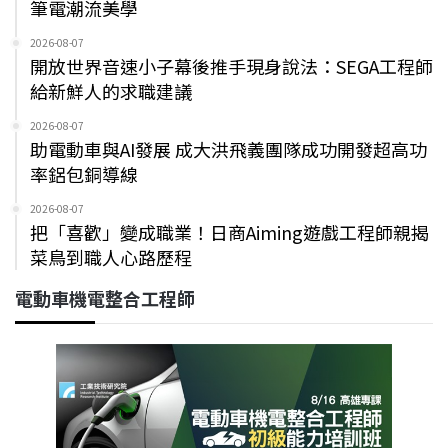
筆電潮流美學
2026-08-07
開放世界音速小子幕後推手現身說法：SEGA工程師
給新鮮人的求職建議
2026-08-07
助電動車與AI發展 成大洪飛義團隊成功開發超高功
率鋁包銅導線
2026-08-07
把「喜歡」變成職業！日商Aiming遊戲工程師親揭
菜鳥到職人心路歷程
電動車機電整合工程師