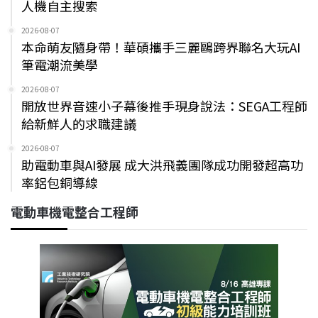
人機自主搜索
2026-08-07
本命萌友隨身帶！華碩攜手三麗鷗跨界聯名大玩AI
筆電潮流美學
2026-08-07
開放世界音速小子幕後推手現身說法：SEGA工程師
給新鮮人的求職建議
2026-08-07
助電動車與AI發展 成大洪飛義團隊成功開發超高功
率鋁包銅導線
電動車機電整合工程師