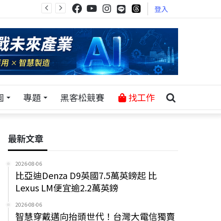
登入
園
專題
黑客松競賽
找工作
最新文章
2026-08-06
比亞迪Denza D9英國7.5萬英鎊起 比
Lexus LM便宜逾2.2萬英鎊
2026-08-06
智慧穿戴邁向抬頭世代！台灣大電信獨賣