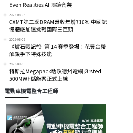
Even Realities AI 眼鏡套裝
2026-08-06
CXMT第二季DRAM營收年增716% 中國記
憶體廠加速挑戰國際三巨頭
2026-08-06
《爐石戰記®》第 14 賽季登場！花費金幣
解鎖手下特殊技能
2026-08-06
特斯拉Megapack助攻德州電網 Ørsted
500MWh儲能案正式上線
電動車機電整合工程師