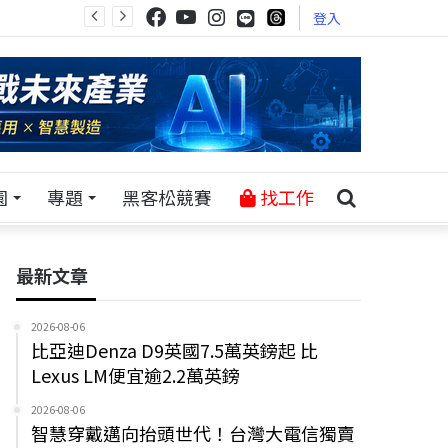
登入
園
專題
黑客松競賽
找工作
最新文章
2026-08-06
比亞迪Denza D9英國7.5萬英鎊起 比
Lexus LM便宜逾2.2萬英鎊
2026-08-06
智慧穿戴邁向抬頭世代！台灣大電信獨賣