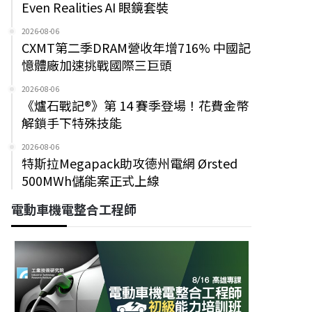
Even Realities AI 眼鏡套裝
2026-08-06
CXMT第二季DRAM營收年增716% 中國記
憶體廠加速挑戰國際三巨頭
2026-08-06
《爐石戰記®》第 14 賽季登場！花費金幣
解鎖手下特殊技能
2026-08-06
特斯拉Megapack助攻德州電網 Ørsted
500MWh儲能案正式上線
電動車機電整合工程師