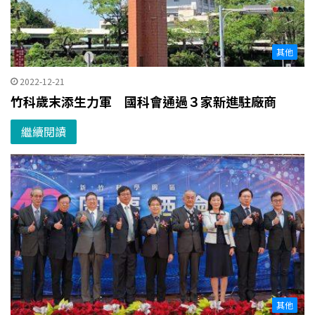
其他
2022-12-21
竹科歲末添生力軍 國科會通過３家新進駐廠商
繼續閱讀
其他