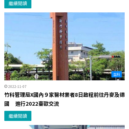
繼續閱讀
生科
2022-11-07
竹科管理局X國內９家醫材業者8日啟程前往丹麥及德
國 進行2022臺歐交流
繼續閱讀