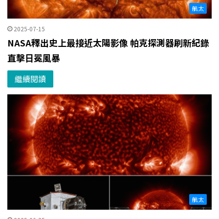
航太
2025-07-15
NASA釋出史上最接近太陽影像 帕克探測器刷新紀錄
直擊日冕風暴
繼續閱讀
航太