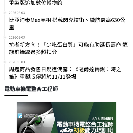
重製版追加數位博物館
2026-08-03
比亞迪秦Max亮相 搭載閃充技術、續航最高630公
里
2026-08-03
抗老新方向！「少吃蛋白質」可能有助延長壽命 這
族群攝取過多超扣分
2026-08-03
周邊商品發售日疑遭洩露：《薩爾達傳說：時之
笛》重製版傳將於11/12登場
電動車機電整合工程師