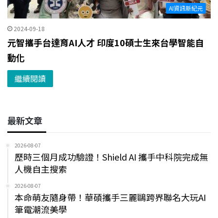
AI資訊新紀元
2024-09-18
元智攜手台達育AI人才 印度10碩士生來台學智能自
動化
繼續閱讀
最新文章
2026-08-07
歷時三個月成功驗證！Shield AI 攜手中科院完成無
人機自主搜索
2026-08-07
本命萌友隨身帶！華碩攜手三麗鷗跨界聯名大玩AI
筆電潮流美學