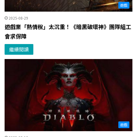
遊戲
2025-08-29
遊戲業「熱情稅」太沉重！《暗黑破壞神》團隊組工
會求保障
繼續閱讀
遊戲