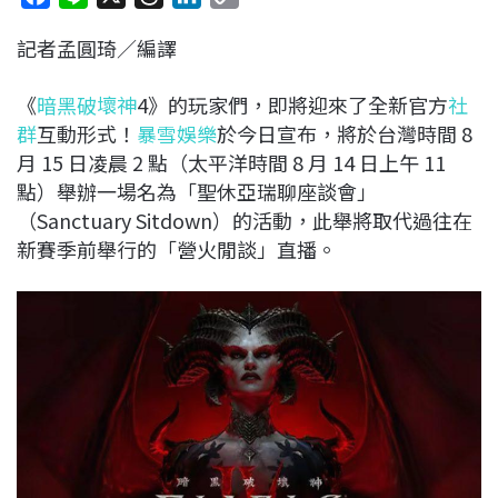
a
i
h
i
o
記者孟圓琦／編譯
c
n
r
n
p
e
e
e
k
y
《
暗黑破壞神
4》的玩家們，即將迎來了全新官方
社
b
a
e
L
群
互動形式！
暴雪娛樂
於今日宣布，將於台灣時間 8
o
d
d
i
月 15 日凌晨 2 點（太平洋時間 8 月 14 日上午 11
o
s
I
n
點）舉辦一場名為「聖休亞瑞聊座談會」
k
n
k
（Sanctuary Sitdown）的活動，此舉將取代過往在
新賽季前舉行的「營火閒談」直播。