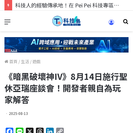
科技人找工作，就到TECH+ 科技專區!
首頁
/
生活
/
遊戲
《暗黑破壞神IV》8月14日施行聖
休亞瑞座談會！開發者親自為玩
家解答
2025-08-13
F
L
X
T
L
C