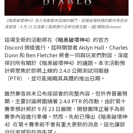
《暗黑破壞神IV》加入保衛聖休亞瑞的戰鬥，迎接這場終極的動作角色扮
演冒險。8 月 15 日凌晨 2 點將施行全新社群互動。(圖/擷取自steam)
這場全新的活動將在《
暗黑破壞神4
》的官方
Discord 頻道進行，屆時開發者 Aislyn Hall、Charles
Dunn 和 Ben Fletcher 將會一同與玩家們對談，深度
探討所有關於《暗黑破壞神4》的議題。本次活動預
計將聚焦於即將上線的 2.4.0 公開測試伺服器
（PTR），並可能揭曉其具體的推出日期。
雖然暴雪尚未公布座談會的完整內容，但外界普遍預
期，主要討論將圍繞著 2.4.0 PTR 的改動。由於第十
賽季預計將於 9 月 23 日展開，開發團隊正著手為新
賽季內容進行準備。然而，先前已傳出《暗黑破壞神
4》在第十賽季前不會有重大更新的消息，這也讓部
分玩家感到些許失望。