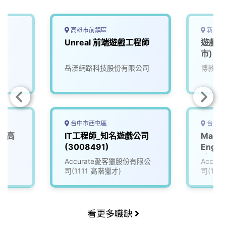
高雄市前鎮區
新北市
Unreal 前端遊戲工程師
遊戲品
市)
岳漢網路科技股份有限公司
博敦電
台中市西屯區
台北市
 (高
IT工程師_知名遊戲公司
Machi
(3008491)
Engi
_知名
Accurate愛客獵股份有限公
Accu
(3005
司(1111 高階獵才)
司(111
看更多職缺