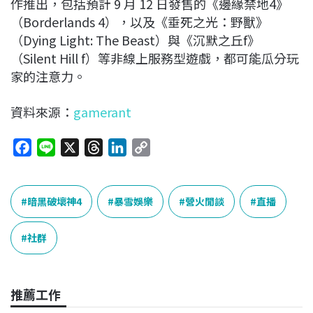
作推出，包括預計 9 月 12 日發售的《邊緣禁地4》
（Borderlands 4），以及《垂死之光：野獸》
（Dying Light: The Beast）與《沉默之丘f》
（Silent Hill f）等非線上服務型遊戲，都可能瓜分玩
家的注意力。
資料來源：
gamerant
F
L
X
T
L
C
a
i
h
i
o
c
n
r
n
p
e
e
e
k
y
暗黑破壞神4
暴雪娛樂
營火閒談
直播
b
a
e
L
o
d
d
i
社群
o
s
I
n
k
n
k
推薦工作