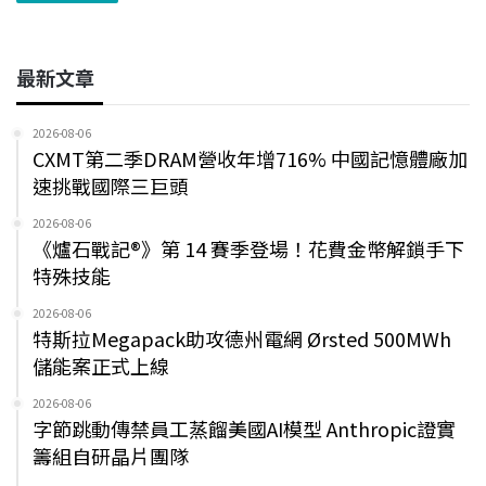
最新文章
2026-08-06
CXMT第二季DRAM營收年增716% 中國記憶體廠加
速挑戰國際三巨頭
2026-08-06
《爐石戰記®》第 14 賽季登場！花費金幣解鎖手下
特殊技能
2026-08-06
特斯拉Megapack助攻德州電網 Ørsted 500MWh
儲能案正式上線
2026-08-06
字節跳動傳禁員工蒸餾美國AI模型 Anthropic證實
籌組自研晶片團隊