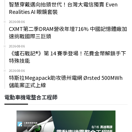
智慧穿戴邁向抬頭世代！台灣大電信獨賣 Even
Realities AI 眼鏡套裝
2026-08-06
CXMT第二季DRAM營收年增716% 中國記憶體廠加
速挑戰國際三巨頭
2026-08-06
《爐石戰記®》第 14 賽季登場！花費金幣解鎖手下
特殊技能
2026-08-06
特斯拉Megapack助攻德州電網 Ørsted 500MWh
儲能案正式上線
電動車機電整合工程師