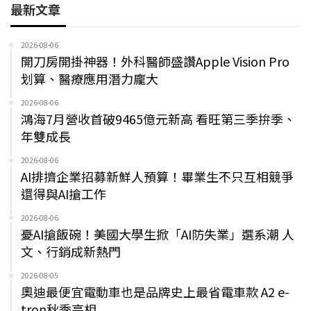
最新文章
2026-08-06
開刀房開掛神器！外科醫師盛讚Apple Vision Pro
划算、醫療應用潛力龐大
2026-08-06
鴻海7月營收首破9465億元新高 看旺第三季拚季、
年雙成長
2026-08-06
AI排擠企業招募新鮮人預算！畢業生不只互相競爭
還得與AI搶工作
2026-08-06
憂AI搶飯碗！美國大學生掀「AI防失業」選系潮 人
文、行銷成新熱門
2026-08-05
奧迪最便宜電動車也是品牌史上最省電車款 A2 e-
tron秋季亮相