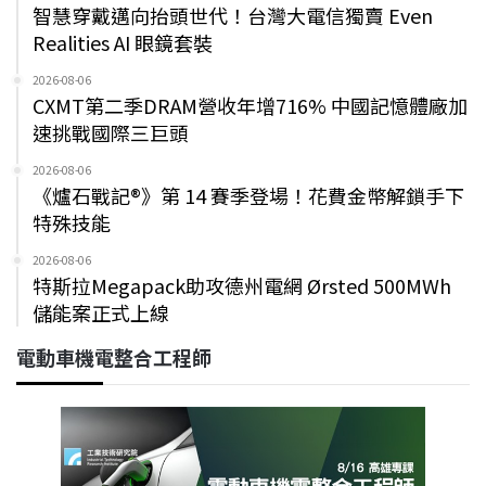
智慧穿戴邁向抬頭世代！台灣大電信獨賣 Even
Realities AI 眼鏡套裝
2026-08-06
CXMT第二季DRAM營收年增716% 中國記憶體廠加
速挑戰國際三巨頭
2026-08-06
《爐石戰記®》第 14 賽季登場！花費金幣解鎖手下
特殊技能
2026-08-06
特斯拉Megapack助攻德州電網 Ørsted 500MWh
儲能案正式上線
電動車機電整合工程師