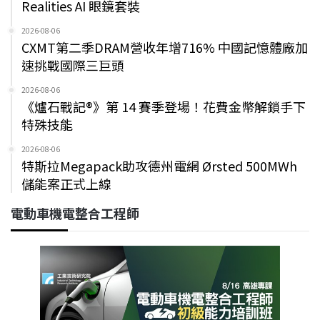
Realities AI 眼鏡套裝
2026-08-06
CXMT第二季DRAM營收年增716% 中國記憶體廠加
速挑戰國際三巨頭
2026-08-06
《爐石戰記®》第 14 賽季登場！花費金幣解鎖手下
特殊技能
2026-08-06
特斯拉Megapack助攻德州電網 Ørsted 500MWh
儲能案正式上線
電動車機電整合工程師