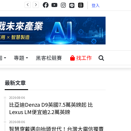
登入
園
專題
黑客松競賽
找工作
最新文章
2026-08-06
比亞迪Denza D9英國7.5萬英鎊起 比
Lexus LM便宜逾2.2萬英鎊
2026-08-06
智慧穿戴邁向抬頭世代！台灣大電信獨賣