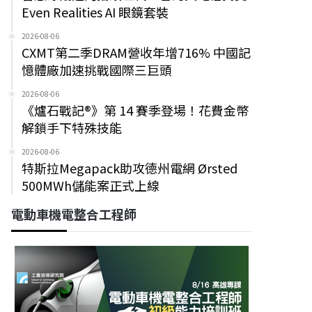
Even Realities AI 眼鏡套裝
2026-08-06
CXMT第二季DRAM營收年增716% 中國記
憶體廠加速挑戰國際三巨頭
2026-08-06
《爐石戰記®》第 14 賽季登場！花費金幣
解鎖手下特殊技能
2026-08-06
特斯拉Megapack助攻德州電網 Ørsted
500MWh儲能案正式上線
電動車機電整合工程師