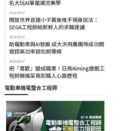
名大玩AI筆電潮流美學
2026-08-07
開放世界音速小子幕後推手現身說法：
SEGA工程師給新鮮人的求職建議
2026-08-07
助電動車與AI發展 成大洪飛義團隊成功開
發超高功率鋁包銅導線
2026-08-07
把「喜歡」變成職業！日商Aiming遊戲工
程師親揭菜鳥到職人心路歷程
電動車機電整合工程師