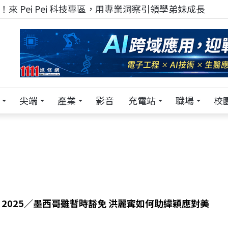
來 Pei Pei 科技專區，用專業洞察引領學弟妹成長
尖端
產業
影音
充電站
職場
校
EX 2025／墨西哥雖暫時豁免 洪麗寗如何助緯穎應對美