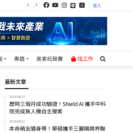
登入
園
專題
黑客松競賽
找工作
最新文章
2026-08-07
歷時三個月成功驗證！Shield AI 攜手中科
院完成無人機自主搜索
2026-08-07
本命萌友隨身帶！華碩攜手三麗鷗跨界聯