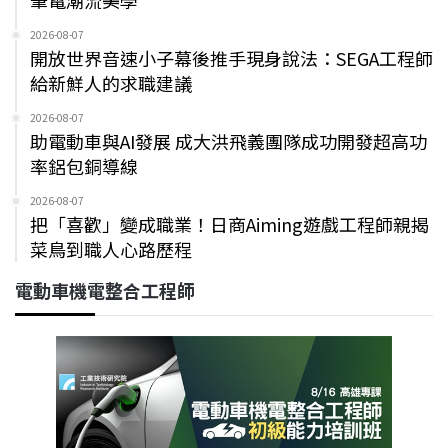
筆電潮流美學
2026-08-07
開放世界音速小子幕後推手現身說法：SEGA工程師
給新鮮人的求職建議
2026-08-07
助電動車與AI發展 成大洪飛義團隊成功開發超高功
率鋁包銅導線
2026-08-07
把「喜歡」變成職業！日商Aiming遊戲工程師親揭
菜鳥到職人心路歷程
電動車機電整合工程師